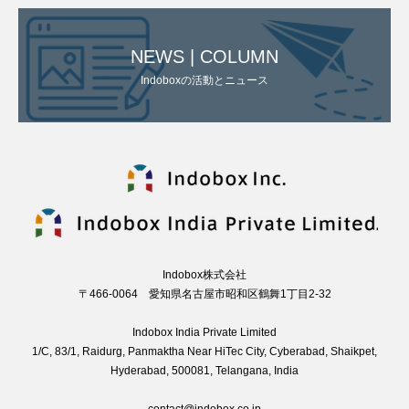
NEWS | COLUMN
Indoboxの活動とニュース
Indobox株式会社
〒466-0064 愛知県名古屋市昭和区鶴舞1丁目2-32
Indobox India Private Limited
1/C, 83/1, Raidurg, Panmaktha Near HiTec City, Cyberabad, Shaikpet,
Hyderabad, 500081, Telangana, India