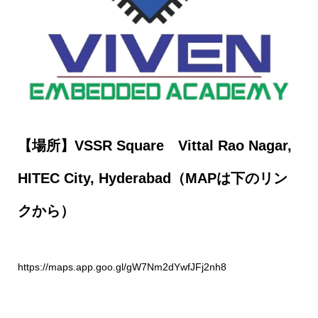
【場所】VSSR Square Vittal Rao Nagar,
HITEC City, Hyderabad（MAPは下のリン
クから）
https://maps.app.goo.gl/gW7Nm2dYwfJFj2nh8