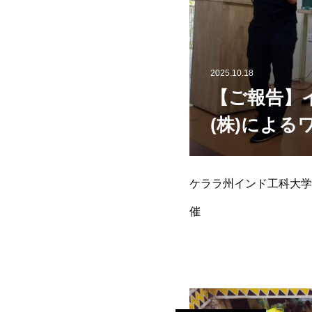
2025.10.18
【ご報告】
(株)による
ケララ州インド工科大学
催