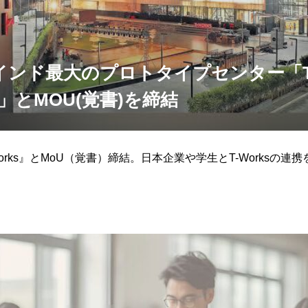
ンド最大のプロトタイプセンター「T-W
ion」とMOU(覚書)を締結
orks』とMoU（覚書）締結。日本企業や学生とT-Worksの連