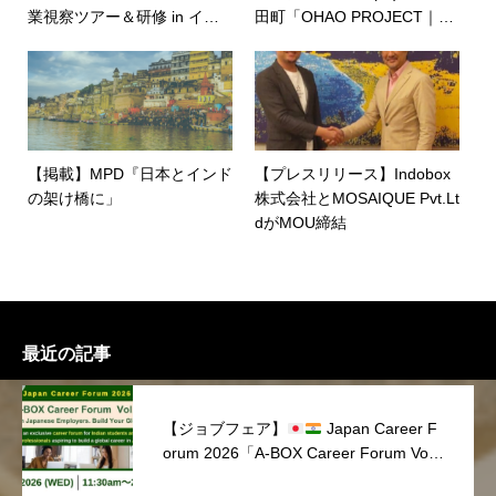
業視察ツアー＆研修 in イン
田町「OHAO PROJECT｜学
ド・ベンガルール」にて登壇
びのフェア＆インド共和国」
【掲載】MPD『日本とインド
【プレスリリース】Indobox
の架け橋に」
株式会社とMOSAIQUE Pvt.Lt
dがMOU締結
最近の記事
【ジョブフェア】
Japan Career F
orum 2026「A-BOX Career Forum Vol.
1」を開催しました！