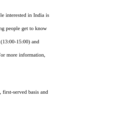
e interested in India is
ting people get to know
 (13:00-15:00) and
 For more information,
, first-served basis and