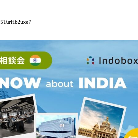
pB5TurHb2uxe7