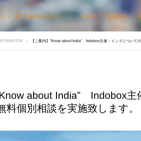
により、新たな価値を生みだす。
ABOUT
SERVICE
NFORMATION
【ご案内】”Know about India” Indobox主催：インド
ow about India” Indob
無料個別相談を実施致します。