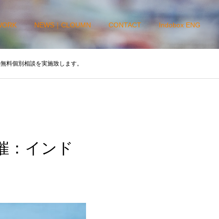
WORK
NEWS｜CLOUMN
CONTACT
Indobox ENG
についての無料個別相談を実施致します。
ox主催：インド