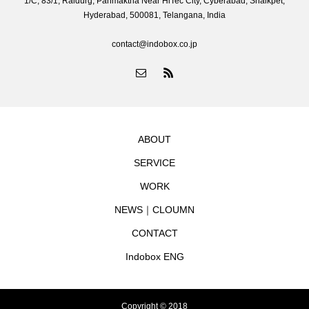
1/C, 83/1, Raidurg, Panmaktha Near HiTec City, Cyberabad, Shaikpet,
Hyderabad, 500081, Telangana, India
contact@indobox.co.jp
ABOUT
SERVICE
WORK
NEWS｜CLOUMN
CONTACT
Indobox ENG
Copyright © 2018