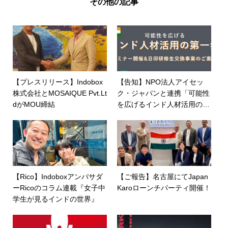
その他の記事
【プレスリリース】Indobox
【告知】NPO法人アイセッ
株式会社とMOSAIQUE Pvt.Lt
ク・ジャパンと連携「可能性
dがMOU締結
を広げるインド人材活用の第
一歩」共同セミナー開催
【Rico】Indoboxアンバサダ
【ご報告】名古屋にてJapan
ーRicoのコラム連載『女子中
Karoローンチパーティ開催！
学生が見るインドの世界』