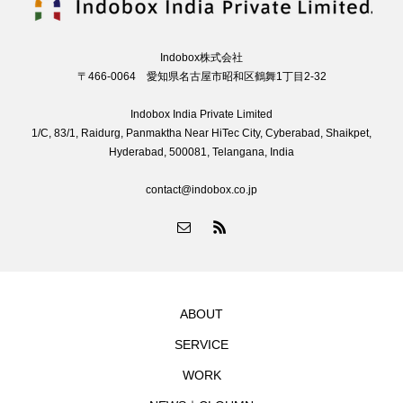
Indobox株式会社
〒466-0064 愛知県名古屋市昭和区鶴舞1丁目2-32
Indobox India Private Limited
1/C, 83/1, Raidurg, Panmaktha Near HiTec City, Cyberabad, Shaikpet,
Hyderabad, 500081, Telangana, India
contact@indobox.co.jp
ABOUT
SERVICE
WORK