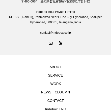
〒466-0064 愛知県名古屋市昭和区鶴舞1丁目2-32
Indobox India Private Limited
1/C, 83/1, Raidurg, Panmaktha Near HiTec City, Cyberabad, Shaikpet,
Hyderabad, 500081, Telangana, India
contact@indobox.co.jp
ABOUT
SERVICE
WORK
NEWS｜CLOUMN
CONTACT
Indobox ENG