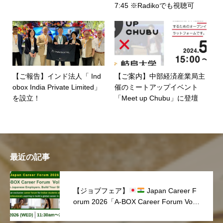
7:45 ※Radikoでも視聴可
【ご報告】インド法人「 Ind
【ご案内】中部経済産業局主
obox India Private Limited」
催のミートアップイベント
を設立！
「Meet up Chubu」に登壇
最近の記事
【ジョブフェア】
Japan Career F
orum 2026「A-BOX Career Forum Vol.
1」を開催しました！